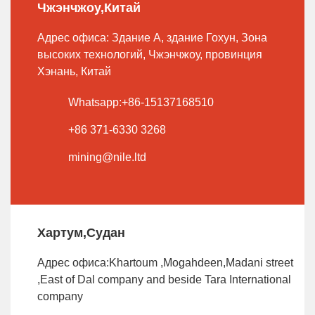
Чжэнчжоу,Китай
Адрес офиса: Здание A, здание Гохун, Зона
высоких технологий, Чжэнчжоу, провинция
Хэнань, Китай
Whatsapp:+86-15137168510
+86 371-6330 3268
mining@nile.ltd
Хартум,Судан
Адрес офиса:Khartoum ,Mogahdeen,Madani street
,East of Dal company and beside Tara International
company