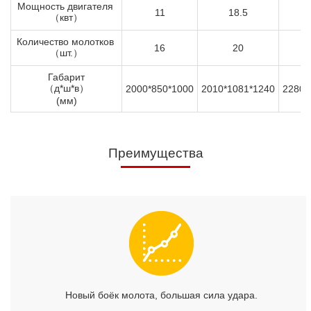
Мощность двигателя
11
18.5
（квт）
Количество молотков
16
20
（шт.）
Габарит
（д*ш*в）
2000*850*1000
2010*1081*1240
2280*
(мм)
Преимущества
Новый боёк молота, большая сила удара.