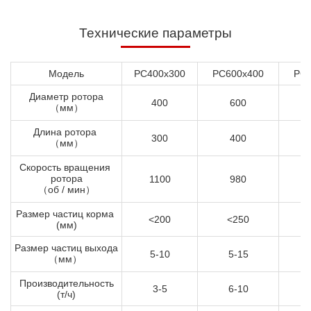
Технические параметры
Модель
PC400x300
PC600x400
PC8
Диаметр ротора
400
600
（мм）
Длина ротора
300
400
（мм）
Скорость вращения
ротора
1100
980
（об / мин）
Размер частиц корма
<200
<250
(мм)
Размер частиц выхода
5-10
5-15
（мм）
Производительность
3-5
6-10
(т/ч)