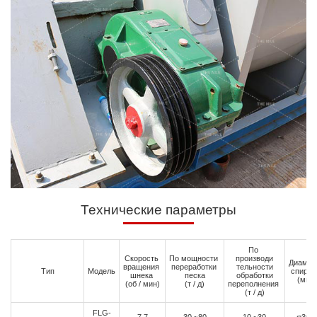
Технические параметры
По
Скорость
По мощности
производи
Диаме
вращения
переработки
тельности
Тип
Модель
спирал
шнека
песка
обработки
(мм)
(об / мин)
(т / д)
переполнения
(т / д)
FLG-
7.7
30 ~80
10 ~30
φ300