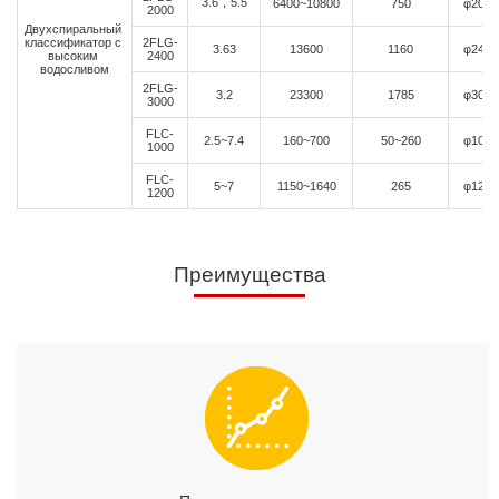
3.6，5.5
6400~10800
750
φ2000
2000
Двухспиральный
классификатор с
2FLG-
3.63
13600
1160
φ2400
высоким
2400
водосливом
2FLG-
3.2
23300
1785
φ3000
3000
FLC-
2.5~7.4
160~700
50~260
φ1000
1000
FLC-
5~7
1150~1640
265
φ1200
1200
Преимущества