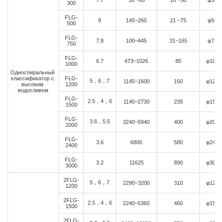
300
FLG-
8
145~260
21 ~75
φ500
500
FLG-
7.8
100~445
31~165
φ750
750
FLG-
6.7
473~1026
85
φ1000
1000
Односпиральный
классификатор с
FLG-
5，6，7
1145~1600
150
φ1200
высоким
1200
водосливом
FLG-
2.5，4，6
1140~2730
235
φ1500
1500
FLG-
3.6，5.5
3240~5940
400
φ2000
2000
FLG-
3.6
6800
580
φ2400
2400
FLG-
3.2
11625
890
φ3000
3000
2FLG-
5，6，7
2290~3200
310
φ1200
1200
2FLG-
2.5，4，6
2240~5360
460
φ1500
1500
2FLG-